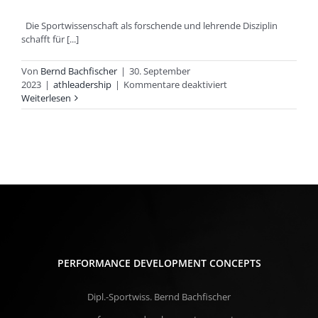
Die Sportwissenschaft als forschende und lehrende Disziplin
schafft für [...]
Von
Bernd Bachfischer
|
30. September
für
2023
|
athleadership
|
Kommentare deaktiviert
RADIALES
Weiterlesen
ANALYSIEREN
PERFORMANCE DEVELOPMENT CONCEPTS
Dipl.-Sportwiss. Bernd Bachfischer