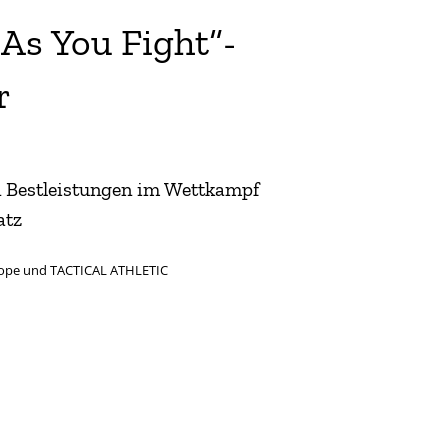
 As You Fight“-
r
n Bestleistungen im Wettkampf
atz
urope und TACTICAL ATHLETIC