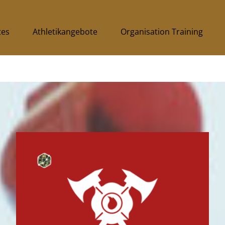
tes
Athletikangebote
Organisation Training