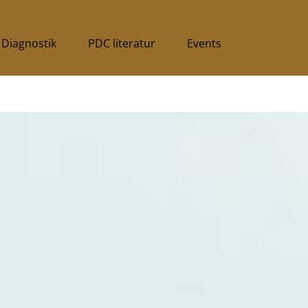
Diagnostik
PDC literatur
Events