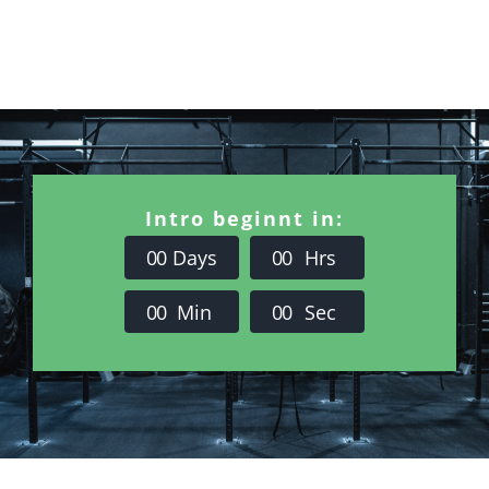
Intro beginnt in:
0
0
Days
0
0
Hrs
0
0
Min
0
0
Sec