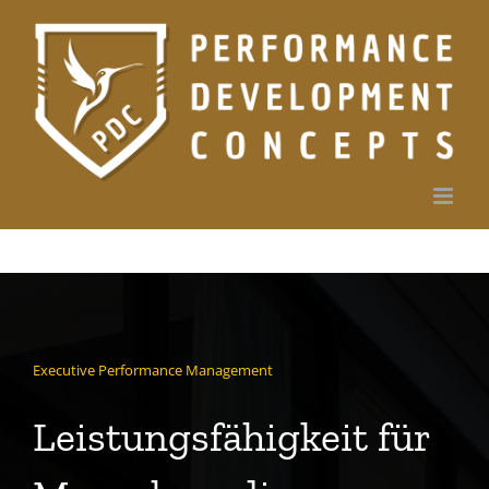
Zum
Inhalt
springen
Executive Performance Management
Leistungsfähigkeit für