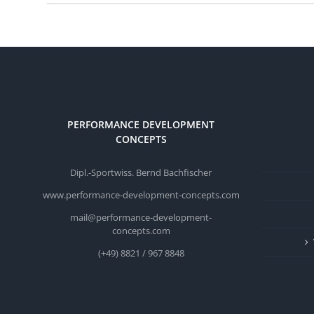
PERFORMANCE DEVELOPMENT
CONCEPTS
Dipl.-Sportwiss. Bernd Bachfischer
www.performance-development-concepts.com
mail@performance-development-
concepts.com
(+49) 8821 / 967 8848