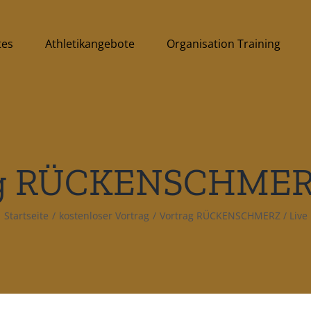
tes
Athletikangebote
Organisation Training
g RÜCKENSCHMERZ
Startseite
/
kostenloser Vortrag
/
Vortrag RÜCKENSCHMERZ / Live