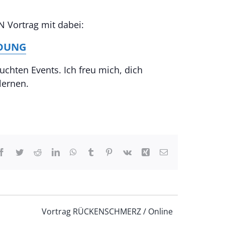
 Vortrag mit dabei:
DUNG
chten Events. Ich freu mich, dich
lernen.
Facebook
Twitter
Reddit
LinkedIn
WhatsApp
Tumblr
Pinterest
Vk
Xing
E-
Mail
Vortrag RÜCKENSCHMERZ / Online