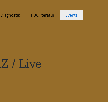
Diagnostik
PDC literatur
Events
 / Live