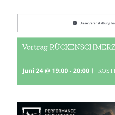
Diese Veranstaltung hat
Vortrag RÜCKENSCHMERZ /
Juni 24 @ 19:00
-
20:00
|
KOST