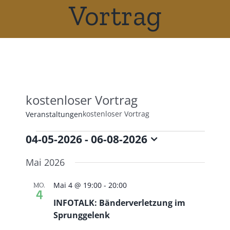
Vortrag
kostenloser Vortrag
kostenloser Vortrag
Veranstaltungen
04-05-2026
 - 
06-08-2026
Veranstaltungen
Datum
Mai 2026
wählen.
Mai 4 @ 19:00
-
20:00
MO.
4
INFOTALK: Bänderverletzung im
Sprunggelenk